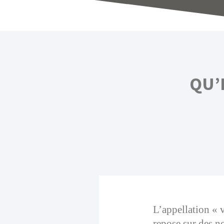
QU’
L’appellation « 
repose sur des n