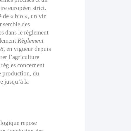
re européen strict.
é de « bio », un vin
’ensemble des
es dans le règlement
llement
Règlement
48
, en vigueur depuis
er l’agriculture
 règles concernent
de production, du
ne jusqu’à la
: un respect du
ologique repose
ur l’exclusion des