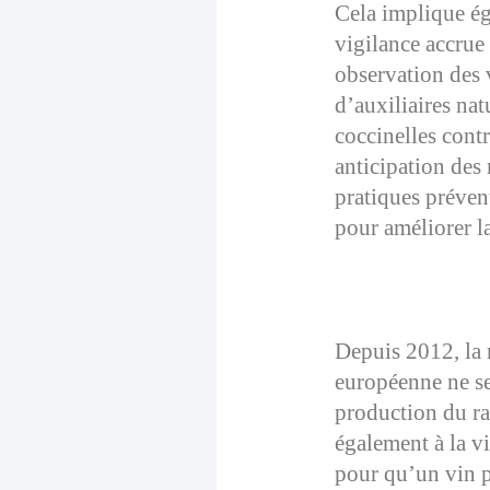
Cela implique é
vigilance accrue
observation des v
d’auxiliaires na
coccinelles contr
anticipation des
pratiques préven
pour améliorer la
Dans la cave :
encadrées
Depuis 2012, la 
européenne ne se 
production du ra
également à la vi
pour qu’un vin pu