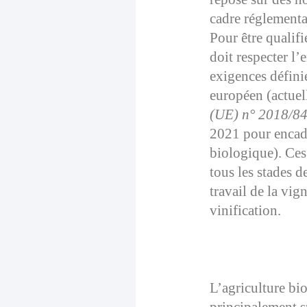
cadre réglementai
Pour être qualifi
doit respecter l
exigences défini
européen (actue
(UE) n° 2018/8
2021 pour encadr
biologique). Ces
tous les stades 
travail de la vig
vinification.
Dans la vigne 
vivant
L’agriculture bi
principalement s