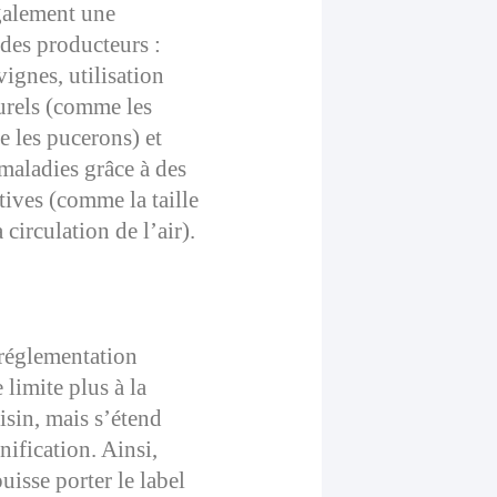
galement une
 des producteurs :
ignes, utilisation
turels (comme les
e les pucerons) et
 maladies grâce à des
tives (comme la taille
 circulation de l’air).
 des pratiques
réglementation
limite plus à la
isin, mais s’étend
nification. Ainsi,
isse porter le label