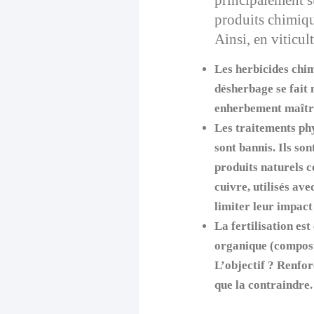
produits chimiqu
Ainsi, en viticult
Les herbicides chim
désherbage se fait
enherbement maîtr
Les traitements ph
sont bannis. Ils so
produits naturels c
cuivre, utilisés av
limiter leur impac
La fertilisation es
organique (compost
L’objectif ? Renforc
que la contraindre.