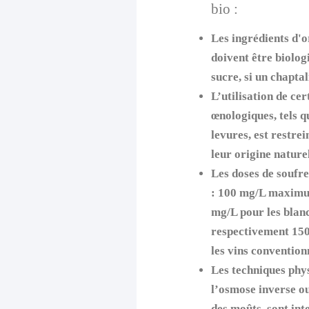
bio :
Les ingrédients d'or
doivent être biolog
sucre, si un chaptal
L’utilisation de cer
œnologiques, tels q
levures, est restre
leur origine naturel
Les doses de soufre
: 100 mg/L maximu
mg/L pour les blanc
respectivement 15
les vins convention
Les techniques phy
l’osmose inverse ou
des moûts, sont inte