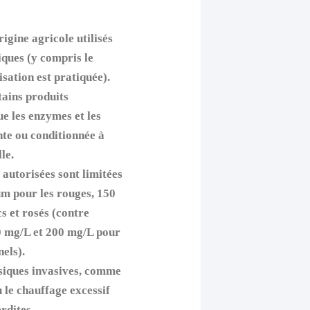
igine agricole utilisés
iques (y compris le
isation est pratiquée).
tains produits
ue les enzymes et les
inte ou conditionnée à
le.
 autorisées sont limitées
m pour les rouges, 150
s et rosés (contre
0 mg/L et 200 mg/L pour
nels).
siques invasives, comme
 le chauffage excessif
rdites.