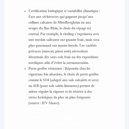
d’adaptation
Certification biologique et variabilité climatique :
Face aux sécheresses qui gagnent jusqu’aux
collines calcaires de Mittelbergheim ou aux
orages du Bas-Rhin, le choix du cépage est
central. Par exemple, le riesling s’exprimera avec
une tension salivante sur granite frais, mais sera
plus gourmand sur marne lourde. Les variétés
précoces (muscat, pinot noir) nécessitent
désormais des sous-sols frais ou des expositions
nordiques afin d’éviter la surmaturation.
Porte-greffes résistants :
Répandu chez les
vignerons bio alsaciens, le choix de porte-greffes
comme le SO4 (adapté aux sols calcaires et secs)
ou 41B (pour sols sablo-limoneux) permet de
mieux réguler la vigueur et de résister à des
stress hydriques de plus en plus fréquents
(source : IFV Alsace).
Travail du sol : s’adapter à la
texture et à l’enracinement