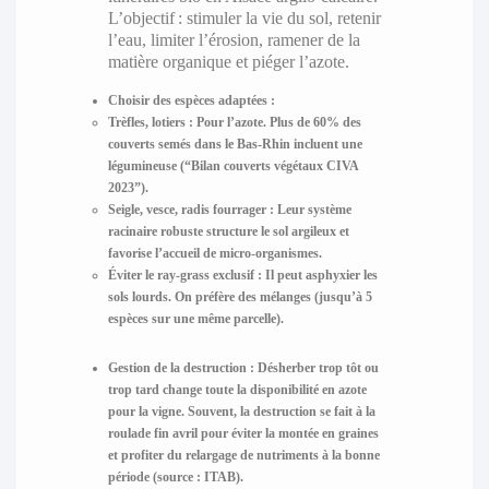
L’objectif : stimuler la vie du sol, retenir
l’eau, limiter l’érosion, ramener de la
matière organique et piéger l’azote.
Choisir des espèces adaptées :
Trèfles, lotiers :
Pour l’azote. Plus de 60% des
couverts semés dans le Bas-Rhin incluent une
légumineuse (“Bilan couverts végétaux CIVA
2023”).
Seigle, vesce, radis fourrager :
Leur système
racinaire robuste structure le sol argileux et
favorise l’accueil de micro-organismes.
Éviter le ray-grass exclusif :
Il peut asphyxier les
sols lourds. On préfère des mélanges (jusqu’à 5
espèces sur une même parcelle).
Gestion de la destruction :
Désherber trop tôt ou
trop tard change toute la disponibilité en azote
pour la vigne. Souvent, la destruction se fait à la
roulade fin avril pour éviter la montée en graines
et profiter du relargage de nutriments à la bonne
période (source : ITAB).