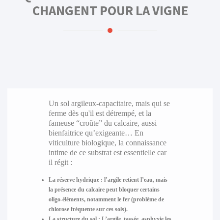
CHANGENT POUR LA VIGNE
Un sol argileux-capacitaire, mais qui se
ferme dès qu'il est détrempé, et la
fameuse “croûte” du calcaire, aussi
bienfaitrice qu’exigeante… En
viticulture biologique, la connaissance
intime de ce substrat est essentielle car
il régit :
La réserve hydrique :
l’argile retient l’eau, mais
la présence du calcaire peut bloquer certains
oligo-éléments, notamment le fer (problème de
chlorose fréquente sur ces sols).
La structure du sol :
L’argile, tassée, asphyxie les