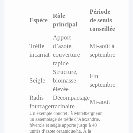
Période
Rôle
Espèce
de semis
principal
conseillée
Apport
Trèfle
d’azote,
Mi-août à
incarnat
couverture
septembre
rapide
Structure,
Fin
Seigle
biomasse
septembre
élevée
Radis
Décompactage
Mi-août
fourrager
racinaire
Un exemple concret : à Mittelbergheim,
un assemblage de trèfle d’Alexandrie,
féverole et seigle apporte jusqu’à 40
unités d’azote organique/ha. À la