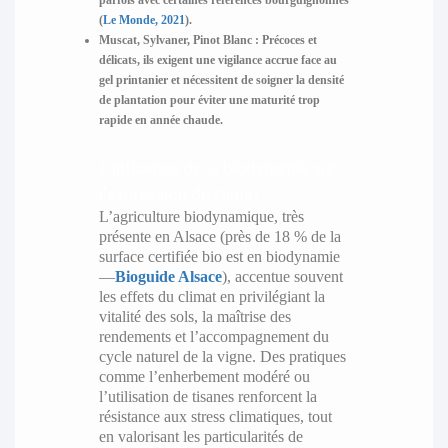
parfois avec certaines références bourguignonnes
(
Le Monde, 2021
).
Muscat, Sylvaner, Pinot Blanc :
Précoces et
délicats, ils exigent une vigilance accrue face au
gel printanier et nécessitent de soigner la densité
de plantation pour éviter une maturité trop
rapide en année chaude.
L’influence de la biodynamie sur
l’expression du climat
L’agriculture biodynamique, très
présente en Alsace (près de 18 % de la
surface certifiée bio est en biodynamie
—
Bioguide Alsace
), accentue souvent
les effets du climat en privilégiant la
vitalité des sols, la maîtrise des
rendements et l’accompagnement du
cycle naturel de la vigne. Des pratiques
comme l’enherbement modéré ou
l’utilisation de tisanes renforcent la
résistance aux stress climatiques, tout
en valorisant les particularités de