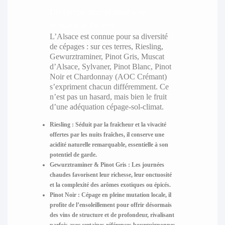
Un terroir pluriel pour une
mosaïque de vins
L’Alsace est connue pour sa diversité
de cépages : sur ces terres, Riesling,
Gewurztraminer, Pinot Gris, Muscat
d’Alsace, Sylvaner, Pinot Blanc, Pinot
Noir et Chardonnay (AOC Crémant)
s’expriment chacun différemment. Ce
n’est pas un hasard, mais bien le fruit
d’une adéquation cépage-sol-climat.
Riesling :
Séduit par la fraîcheur et la vivacité
offertes par les nuits fraîches, il conserve une
acidité naturelle remarquable, essentielle à son
potentiel de garde.
Gewurztraminer & Pinot Gris :
Les journées
chaudes favorisent leur richesse, leur onctuosité
et la complexité des arômes exotiques ou épicés.
Pinot Noir :
Cépage en pleine mutation locale, il
profite de l’ensoleillement pour offrir désormais
des vins de structure et de profondeur, rivalisant