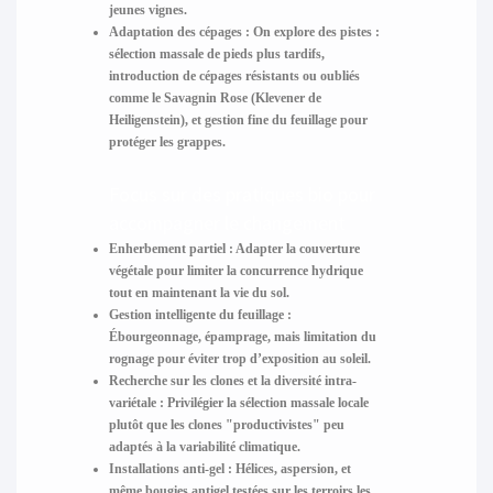
jeunes vignes.
Adaptation des cépages :
On explore des pistes :
sélection massale de pieds plus tardifs,
introduction de cépages résistants ou oubliés
comme le Savagnin Rose (Klevener de
Heiligenstein), et gestion fine du feuillage pour
protéger les grappes.
Focus sur des pratiques bio pour
accompagner le changement
Enherbement partiel :
Adapter la couverture
végétale pour limiter la concurrence hydrique
tout en maintenant la vie du sol.
Gestion intelligente du feuillage :
Ébourgeonnage, épamprage, mais limitation du
rognage pour éviter trop d’exposition au soleil.
Recherche sur les clones et la diversité intra-
variétale :
Privilégier la sélection massale locale
plutôt que les clones "productivistes" peu
adaptés à la variabilité climatique.
Installations anti-gel :
Hélices, aspersion, et
même bougies antigel testées sur les terroirs les