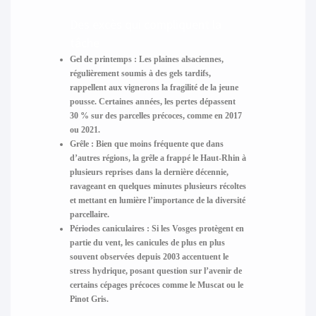
Des excès qui compliquent la
tâche
Gel de printemps :
Les plaines alsaciennes,
régulièrement soumis à des gels tardifs,
rappellent aux vignerons la fragilité de la jeune
pousse. Certaines années, les pertes dépassent
30 % sur des parcelles précoces, comme en 2017
ou 2021.
Grêle :
Bien que moins fréquente que dans
d’autres régions, la grêle a frappé le Haut-Rhin à
plusieurs reprises dans la dernière décennie,
ravageant en quelques minutes plusieurs récoltes
et mettant en lumière l’importance de la diversité
parcellaire.
Périodes caniculaires :
Si les Vosges protègent en
partie du vent, les canicules de plus en plus
souvent observées depuis 2003 accentuent le
stress hydrique, posant question sur l’avenir de
certains cépages précoces comme le Muscat ou le
Pinot Gris.