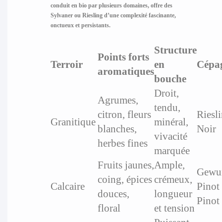
conduit en bio par plusieurs domaines, offre des
Sylvaner ou Riesling d’une complexité fascinante,
onctueux et persistants.
Structure
Points forts
Terroir
en
Cépag
aromatiques
bouche
Droit,
Agrumes,
tendu,
citron, fleurs
Riesli
Granitique
minéral,
blanches,
Noir
vivacité
herbes fines
marquée
Fruits jaunes,
Ample,
Gewur
coing, épices
crémeux,
Calcaire
Pinot 
douces,
longueur
Pinot
floral
et tension