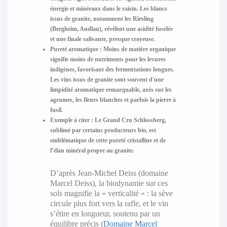
énergie et minéraux dans le raisin. Les blancs
issus de granite, notamment les Riesling
(Bergheim, Andlau), révèlent une acidité fuselée
et une finale salivante, presque crayeuse.
Pureté aromatique
: Moins de matière organique
signifie moins de nutriments pour les levures
indigènes, favorisant des fermentations longues.
Les vins issus de granite sont souvent d'une
limpidité aromatique remarquable, axés sur les
agrumes, les fleurs blanches et parfois la pierre à
fusil.
Exemple à citer
: Le Grand Cru Schlossberg,
sublimé par certains producteurs bio, est
emblématique de cette pureté cristalline et de
l’élan minéral propre au granite.
D’après Jean-Michel Deiss (domaine
Marcel Deiss), la biodynamie sur ces
sols magnifie la « verticalité » : la sève
circule plus fort vers la rafle, et le vin
s’étire en longueur, soutenu par un
équilibre précis (
Domaine Marcel