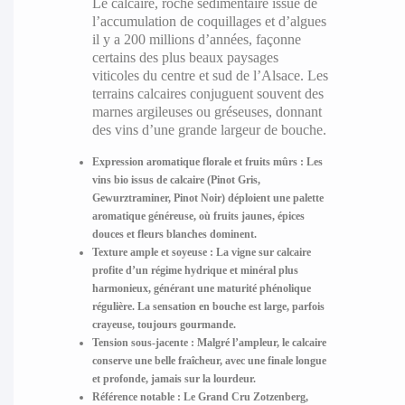
Le calcaire, roche sédimentaire issue de
l’accumulation de coquillages et d’algues
il y a 200 millions d’années, façonne
certains des plus beaux paysages
viticoles du centre et sud de l’Alsace. Les
terrains calcaires conjuguent souvent des
marnes argileuses ou gréseuses, donnant
des vins d’une grande largeur de bouche.
Expression aromatique florale et fruits mûrs
: Les
vins bio issus de calcaire (Pinot Gris,
Gewurztraminer, Pinot Noir) déploient une palette
aromatique généreuse, où fruits jaunes, épices
douces et fleurs blanches dominent.
Texture ample et soyeuse
: La vigne sur calcaire
profite d’un régime hydrique et minéral plus
harmonieux, générant une maturité phénolique
régulière. La sensation en bouche est large, parfois
crayeuse, toujours gourmande.
Tension sous-jacente
: Malgré l’ampleur, le calcaire
conserve une belle fraîcheur, avec une finale longue
et profonde, jamais sur la lourdeur.
Référence notable
: Le Grand Cru Zotzenberg,