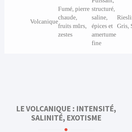
Puissant,
Fumé, pierre
structuré,
chaude,
saline,
Riesli
Volcanique
fruits mûrs,
épices et
Gris,
zestes
amertume
fine
LE VOLCANIQUE : INTENSITÉ,
SALINITÉ, EXOTISME