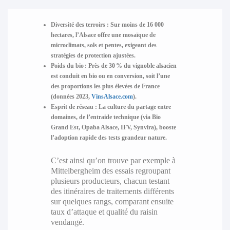
Diversité des terroirs :
Sur moins de 16 000
hectares, l’Alsace offre une mosaïque de
microclimats, sols et pentes, exigeant des
stratégies de protection ajustées.
Poids du bio :
Près de 30 % du vignoble alsacien
est conduit en bio ou en conversion, soit l’une
des proportions les plus élevées de France
(données 2023,
VinsAlsace.com
).
Esprit de réseau :
La culture du partage entre
domaines, de l’entraide technique (via Bio
Grand Est, Opaba Alsace, IFV, Synvira), booste
l’adoption rapide des tests grandeur nature.
C’est ainsi qu’on trouve par exemple à
Mittelbergheim des essais regroupant
plusieurs producteurs, chacun testant
des itinéraires de traitements différents
sur quelques rangs, comparant ensuite
taux d’attaque et qualité du raisin
vendangé.