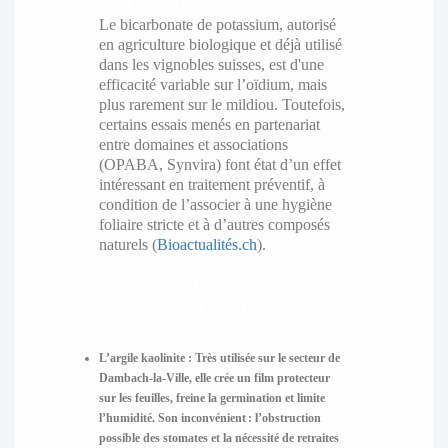
déjà adopté en Suisse
Le bicarbonate de potassium, autorisé
en agriculture biologique et déjà utilisé
dans les vignobles suisses, est d'une
efficacité variable sur l’oïdium, mais
plus rarement sur le mildiou. Toutefois,
certains essais menés en partenariat
entre domaines et associations
(OPABA, Synvira) font état d’un effet
intéressant en traitement préventif, à
condition de l’associer à une hygiène
foliaire stricte et à d’autres composés
naturels (
Bioactualités.ch
).
Argiles, substances de
biocontrôle et solutions
innovantes
L’argile kaolinite :
Très utilisée sur le secteur de
Dambach-la-Ville, elle crée un film protecteur
sur les feuilles, freine la germination et limite
l’humidité. Son inconvénient : l’obstruction
possible des stomates et la nécessité de retraites