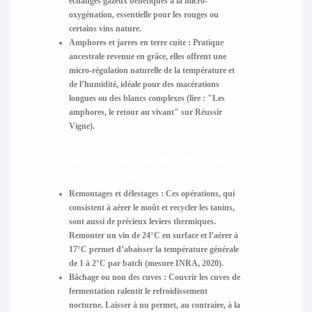
échanges gazeux bénéfiques à la micro-
oxygénation, essentielle pour les rouges ou
certains vins nature.
Amphores et jarres en terre cuite :
Pratique
ancestrale revenue en grâce, elles offrent une
micro-régulation naturelle de la température et
de l’humidité, idéale pour des macérations
longues ou des blancs complexes (lire : "Les
amphores, le retour au vivant" sur Réussir
Vigne).
Gestion quotidienne : maîtriser
sans perturber
Remontages et délestages :
Ces opérations, qui
consistent à aérer le moût et recycler les tanins,
sont aussi de précieux leviers thermiques.
Remonter un vin de 24°C en surface et l’aérer à
17°C permet d’abaisser la température générale
de 1 à 2°C par batch (mesure INRA, 2020).
Bâchage ou non des cuves :
Couvrir les cuves de
fermentation ralentit le refroidissement
nocturne. Laisser à nu permet, au contraire, à la