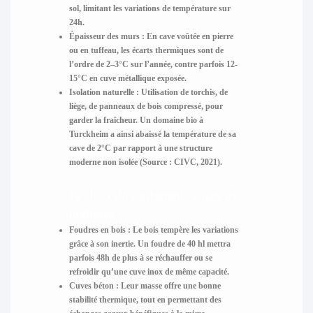
sol, limitant les variations de température sur
24h.
Épaisseur des murs :
En cave voûtée en pierre
ou en tuffeau, les écarts thermiques sont de
l’ordre de 2–3°C sur l’année, contre parfois 12-
15°C en cuve métallique exposée.
Isolation naturelle :
Utilisation de torchis, de
liège, de panneaux de bois compressé, pour
garder la fraîcheur. Un domaine bio à
Turckheim a ainsi abaissé la température de sa
cave de 2°C par rapport à une structure
moderne non isolée (Source : CIVC, 2021).
Le choix du contenant : cuves et
matières
Foudres en bois :
Le bois tempère les variations
grâce à son inertie. Un foudre de 40 hl mettra
parfois 48h de plus à se réchauffer ou se
refroidir qu’une cuve inox de même capacité.
Cuves béton :
Leur masse offre une bonne
stabilité thermique, tout en permettant des