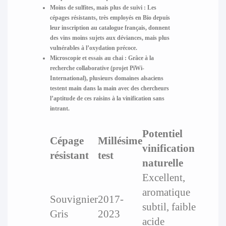
Moins de sulfites, mais plus de suivi :
Les
cépages résistants, très employés en Bio depuis
leur inscription au catalogue français, donnent
des vins moins sujets aux déviances, mais plus
vulnérables à l’oxydation précoce.
Microscopie et essais au chai :
Grâce à la
recherche collaborative (projet PiWi-
International), plusieurs domaines alsaciens
testent main dans la main avec des chercheurs
l’aptitude de ces raisins à la vinification sans
intrant.
Potentiel
Cépage
Millésime
vinification
résistant
test
naturelle
Excellent,
aromatique
Souvignier
2017-
subtil, faible
Gris
2023
acide