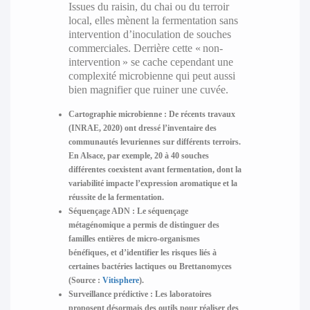
Issues du raisin, du chai ou du terroir
local, elles mènent la fermentation sans
intervention d’inoculation de souches
commerciales. Derrière cette « non-
intervention » se cache cependant une
complexité microbienne qui peut aussi
bien magnifier que ruiner une cuvée.
Cartographie microbienne :
De récents travaux
(INRAE, 2020) ont dressé l’inventaire des
communautés levuriennes sur différents terroirs.
En Alsace, par exemple,
20 à 40 souches
différentes coexistent
avant fermentation, dont la
variabilité impacte l’expression aromatique et la
réussite de la fermentation.
Séquençage ADN :
Le séquençage
métagénomique a permis de distinguer des
familles entières de micro-organismes
bénéfiques, et d’identifier les risques liés à
certaines bactéries lactiques ou Brettanomyces
(Source :
Vitisphere
).
Surveillance prédictive :
Les laboratoires
proposent désormais des outils pour réaliser des