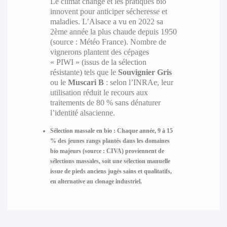
Le climat change et les pratiques bio
innovent pour anticiper sécheresse et
maladies. L’Alsace a vu en 2022 sa
2ème année la plus chaude depuis 1950
(source : Météo France). Nombre de
vignerons plantent des cépages
« PIWI » (issus de la sélection
résistante) tels que le
Souvignier Gris
ou le
Muscari B
: selon l’INRAe, leur
utilisation réduit le recours aux
traitements de 80 % sans dénaturer
l’identité alsacienne.
Sélection massale en bio : Chaque année, 9 à 15
% des jeunes rangs plantés dans les domaines
bio majeurs (source : CIVA) proviennent de
sélections massales, soit une sélection manuelle
issue de pieds anciens jugés sains et qualitatifs,
en alternative au clonage industriel.