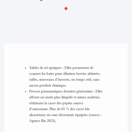
L’expression du terroir revisitée
avec la technologie douce
Tables de tri optiques
: Elles permettent de
scanner les baies pour éliminer berries abîmées,
rafles, morceaux d’insectes, en temps réel, sans
aucun produit chimique.
Presses pneumatiques dernière génération
: Elles
offrent un moût plus limpide et mieux maîtrisé,
réduisant la casse des pépins source
d’amertume. Plus de 65 % des caves bio
alsaciennes en sont désormais équipées (source :
Agence Bio 2023).