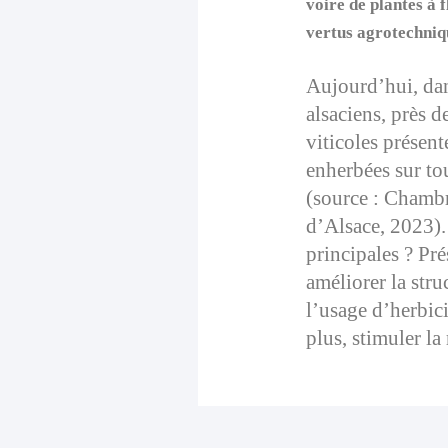
voire de plantes à f
vertus agrotechniq
Aujourd’hui, dan
alsaciens, près 
viticoles présent
enherbées sur to
(source : Chamb
d’Alsace, 2023).
principales ? Pré
améliorer la stru
l’usage d’herbic
plus, stimuler la