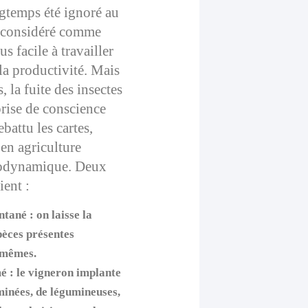
gtemps été ignoré au
, considéré comme
s facile à travailler
la productivité. Mais
, la fuite des insectes
 prise de conscience
battu les cartes,
 en agriculture
iodynamique. Deux
ient :
ntané
: on laisse la
spèces présentes
s-mêmes.
mé
: le vigneron implante
inées, de légumineuses,