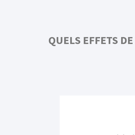
QUELS EFFETS DE
La mosaïque v
biodiversité