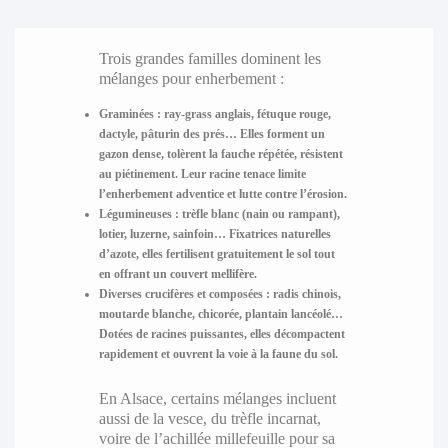
Trois grandes familles dominent les
mélanges pour enherbement :
Graminées
: ray-grass anglais, fétuque rouge,
dactyle, pâturin des prés… Elles forment un
gazon dense, tolèrent la fauche répétée, résistent
au piétinement. Leur racine tenace limite
l’enherbement adventice et lutte contre l’érosion.
Légumineuses
: trèfle blanc (nain ou rampant),
lotier, luzerne, sainfoin… Fixatrices naturelles
d’azote, elles fertilisent gratuitement le sol tout
en offrant un couvert mellifère.
Diverses crucifères et composées
: radis chinois,
moutarde blanche, chicorée, plantain lancéolé…
Dotées de racines puissantes, elles décompactent
rapidement et ouvrent la voie à la faune du sol.
En Alsace, certains mélanges incluent
aussi de la vesce, du trèfle incarnat,
voire de l’achillée millefeuille pour sa