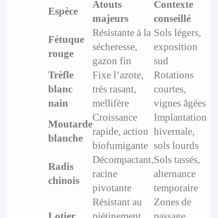
Atouts
Contexte
Espèce
majeurs
conseillé
Résistante à la
Sols légers,
Fétuque
sécheresse,
exposition
rouge
gazon fin
sud
Trèfle
Fixe l’azote,
Rotations
blanc
très rasant,
courtes,
nain
mellifère
vignes âgées
Croissance
Implantation
Moutarde
rapide, action
hivernale,
blanche
biofumigante
sols lourds
Décompactant,
Sols tassés,
Radis
racine
alternance
chinois
pivotante
temporaire
Résistant au
Zones de
Lotier
piétinement,
passage,