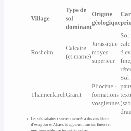
Type de
Origine
Car
Village
sol
géologique
pri
dominant
Sol 
Jurassique
cal
Calcaire
Rosheim
moyen -
élev
(et marne)
supérieur
fine
réte
Sol 
Pliocène -
pauv
Thannenkirch
Granit
formations
text
vosgiennes
(sab
drai
Les sols calcaires :
souvent associés à des vins blancs
d’exception en Alsace, ils apportent tension, finesse et
une trame acide précise qui fait saliver.