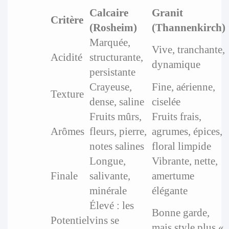
Calcaire
Granit
Critère
(Rosheim)
(Thannenkirch)
Marquée,
Vive, tranchante,
Acidité
structurante,
dynamique
persistante
Crayeuse,
Fine, aérienne,
Texture
dense, saline
ciselée
Fruits mûrs,
Fruits frais,
Arômes
fleurs, pierre,
agrumes, épices,
notes salines
floral limpide
Longue,
Vibrante, nette,
Finale
salivante,
amertume
minérale
élégante
Élevé : les
Bonne garde,
Potentiel
vins se
mais style plus «