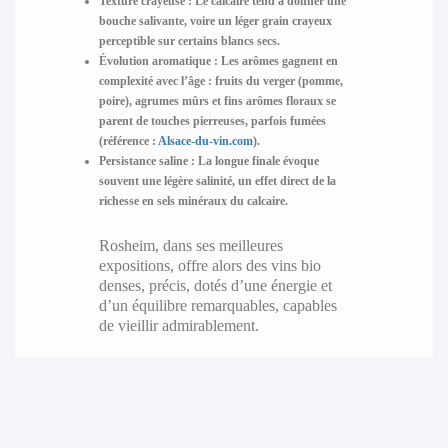
Texture crayeuse :
Le calcaire tend à donner une
bouche salivante, voire un léger grain crayeux
perceptible sur certains blancs secs.
Évolution aromatique :
Les arômes gagnent en
complexité avec l’âge : fruits du verger (pomme,
poire), agrumes mûrs et fins arômes floraux se
parent de touches pierreuses, parfois fumées
(référence :
Alsace-du-vin.com
).
Persistance saline :
La longue finale évoque
souvent une légère salinité, un effet direct de la
richesse en sels minéraux du calcaire.
Rosheim, dans ses meilleures
expositions, offre alors des vins bio
denses, précis, dotés d’une énergie et
d’un équilibre remarquables, capables
de vieillir admirablement.