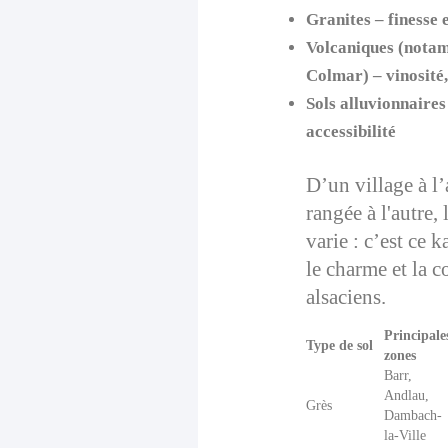
Granites
– finesse 
Volcaniques (notam
Colmar)
– vinosité
Sols alluvionnaires
accessibilité
D’un village à l’
rangée à l'autre,
varie : c’est ce 
le charme et la 
alsaciens.
Principale
Type de sol
zones
Barr,
Andlau,
Grès
Dambach-
la-Ville