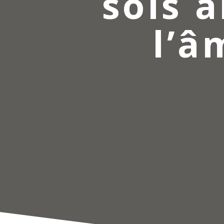
sols a
l’â