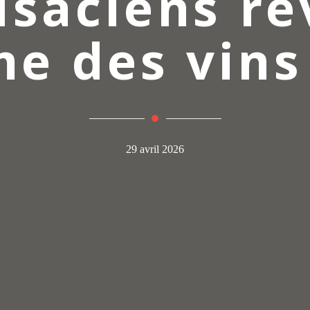
lsaciens r
me des vins
29 avril 2026