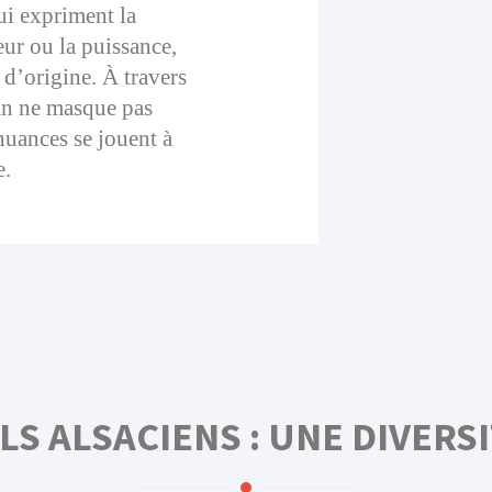
ui expriment la
heur ou la puissance,
r d’origine. À travers
san ne masque pas
nuances se jouent à
e.
S ALSACIENS : UNE DIVERS