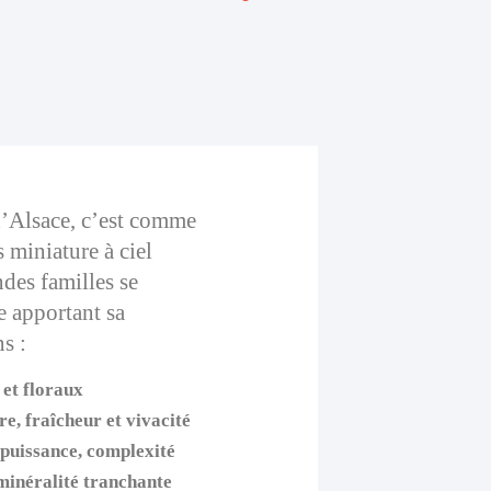
 d’Alsace, c’est comme
s miniature à ciel
ndes familles se
e apportant sa
s :
 et floraux
re, fraîcheur et vivacité
puissance, complexité
minéralité tranchante