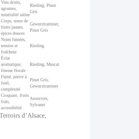
Vins droits,
Riesling, Pinot
agrumes,
Gris
minéralité saline
Corps, notes de
Gewurztraminer,
fruits jaunes,
Pinot Gris
épices douces
Notes fumées,
tension et
Riesling
fraîcheur
Éclat
aromatique,
Riesling, Muscat
finesse florale
Fumé, pierre à
Pinot Gris,
fusil,
Gewurztraminer
complexité
Croquant, fruits
Auxerrois,
frais,
Sylvaner
accessibilité
Terroirs d’Alsace,