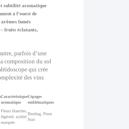
et subtilité aromatique
ment à l’ouest de
, arômes fumés
– fruits éclatants,
autre, parfois d’une
 la composition du sol
kaléidoscope qui crée
complexité des vins
s
Caractéristique
Cépages
aromatique
emblématiques
Fleurs blanches,
Riesling, Pinot
légèreté, acidité
Noir
marquée