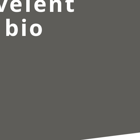
évèlent
 bio