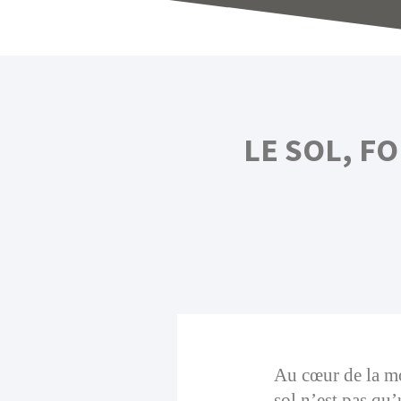
LE SOL, F
Au cœur de la mo
sol n’est pas qu