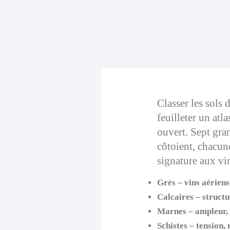
Classer les sols
feuilleter un atla
ouvert. Sept gra
côtoient, chacun
signature aux vin
Grès
– vins aériens
Calcaires
– structu
Marnes
– ampleur, 
Schistes
– tension, 