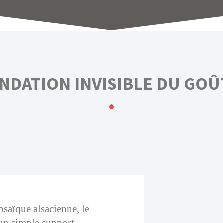
ONDATION INVISIBLE DU GOÛ
saïque alsacienne, le
’un simple support