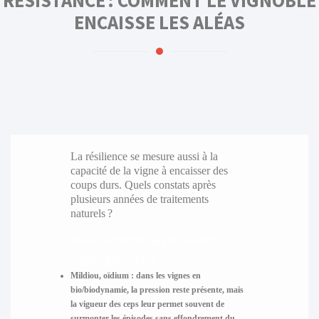
RÉSISTANCE : COMMENT LE VIGNOBLE
ENCAISSE LES ALÉAS
La résilience se mesure aussi à la
capacité de la vigne à encaisser des
coups durs. Quels constats après
plusieurs années de traitements
naturels ?
Mieux résister aux maladies
cryptogamiques
Mildiou, oïdium :
dans les vignes en
bio/biodynamie, la pression reste présente, mais
la vigueur des ceps leur permet souvent de
surmonter les épisodes sans effondrement du