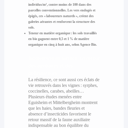
individus/m², contre moins de 100 dans des
parcelles conventionnelles. Les vers endogés et
épigés, ces « laboureurs naturels », créent des
galeries aérantes et renforcent la structure des
sols.
Teneur en matière organique :
les sols travaillés
en bio gagnent entre 0,5 et 1 % de matière
organique en cinq à huit ans, selon Agence Bio.
Biodiversité en surface : un retour
des auxiliaires et des
pollinisateurs
La résilience, ce sont aussi ces éclats de
vie retrouvés dans les vignes : syrphes,
coccinelles, carabes, abeilles…
Plusieurs études menées entre
Eguisheim et Mittelbergheim montrent
que les haies, bandes fleuries et
absence d’insecticides favorisent le
retour massif de la faune auxiliaire
indispensable au bon équilibre du