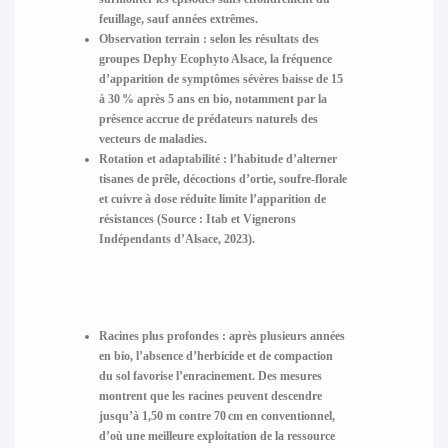
feuillage, sauf années extrêmes.
Observation terrain :
selon les résultats des
groupes Dephy Ecophyto Alsace, la fréquence
d’apparition de symptômes sévères baisse de 15
à 30 % après 5 ans en bio, notamment par la
présence accrue de prédateurs naturels des
vecteurs de maladies.
Rotation et adaptabilité :
l’habitude d’alterner
tisanes de prêle, décoctions d’ortie, soufre-florale
et cuivre à dose réduite limite l’apparition de
résistances (Source : Itab et Vignerons
Indépendants d’Alsace, 2023).
Face au stress hydrique et aux
épisodes de gel
Racines plus profondes :
après plusieurs années
en bio, l’absence d’herbicide et de compaction
du sol favorise l’enracinement. Des mesures
montrent que les racines peuvent descendre
jusqu’à 1,50 m contre 70 cm en conventionnel,
d’où une meilleure exploitation de la ressource