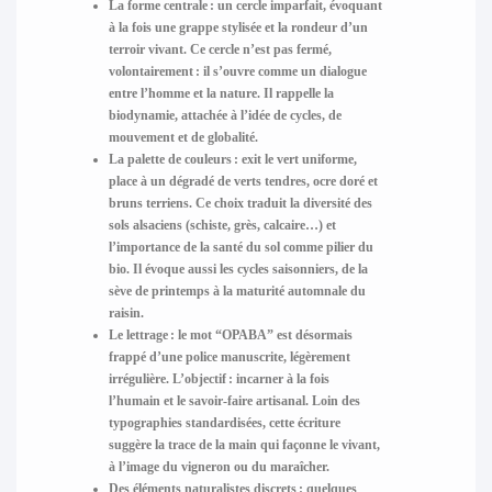
La forme centrale :
un cercle imparfait, évoquant
à la fois une grappe stylisée et la rondeur d’un
terroir vivant. Ce cercle n’est pas fermé,
volontairement : il s’ouvre comme un dialogue
entre l’homme et la nature. Il rappelle la
biodynamie, attachée à l’idée de cycles, de
mouvement et de globalité.
La palette de couleurs :
exit le vert uniforme,
place à un dégradé de verts tendres, ocre doré et
bruns terriens. Ce choix traduit la diversité des
sols alsaciens (schiste, grès, calcaire…) et
l’importance de la santé du sol comme pilier du
bio. Il évoque aussi les cycles saisonniers, de la
sève de printemps à la maturité automnale du
raisin.
Le lettrage :
le mot “OPABA” est désormais
frappé d’une police manuscrite, légèrement
irrégulière. L’objectif : incarner à la fois
l’humain et le savoir-faire artisanal. Loin des
typographies standardisées, cette écriture
suggère la trace de la main qui façonne le vivant,
à l’image du vigneron ou du maraîcher.
Des éléments naturalistes discrets :
quelques