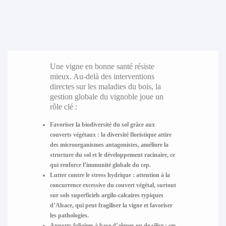
Une vigne en bonne santé résiste
mieux. Au-delà des interventions
directes sur les maladies du bois, la
gestion globale du vignoble joue un
rôle clé :
Favoriser la biodiversité du sol
grâce aux
couverts végétaux : la diversité floristique attire
des microorganismes antagonistes, améliore la
structure du sol et le développement racinaire, ce
qui renforce l’immunité globale du cep.
Lutter contre le stress hydrique
: attention à la
concurrence excessive du couvert végétal, surtout
sur sols superficiels argilo-calcaires typiques
d’Alsace, qui peut fragiliser la vigne et favoriser
les pathologies.
Apports foliaires à base d’algues ou de silice
: ces