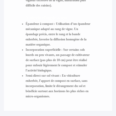
vigueur excessive de la vigne, maturation plus
difficile des raisins).
3. Mode d’application
Épandeur à compost
: Utilisation d’un épandeur
mécanique adapté au rang de vigne. Un
épandage précis, entre le rang et la bande
enherbée, favorise la diffusion homogène de la
matière organique.
Incorporation superficielle
: Sur certains sols
lourds ou peu vivants, un passage de cultivateur
de surface (pas plus de 10 cm) peut être réalisé
pour enfouir légèrement le compost et stimuler
l’activité biologique.
Semi-direct sur sol vivant
: En viticulture
enherbée, l’apport de compost en surface, sans
incorporation, limite le dérangement du sol et
bénéficie surtout aux horizons les plus riches en
micro-organismes.