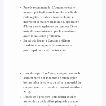
1. Quand apporter le compost ?
Période recommandée
: L’automne reste le
moment privilégié, entre la récolte et la fin du
cycle végétal. Le sol est encore actif, prêt à
incorporer la matière organique. L’application
d’hiver permet également au compost d’être
assimilé progressivement par la microfaune
avant la croissance printanière.
En sol très filtrant
: Certains préfèrent
fractionner les apports (en automne et au
printemps) pour éviter la lixiviation.
2. Combien de compost épandre
?
Dose classique
: En Alsace, les apports annuels
oscillent entre 5 et 15 tonnes de compost par
hectare selon la richesse du sol et la maturité du
compost (source : Chambre d’agriculture Alsace,
2017).
L’excès est à proscrire : sursolliciter le sol en
azote crée un déséquilibre (risque de maladies,