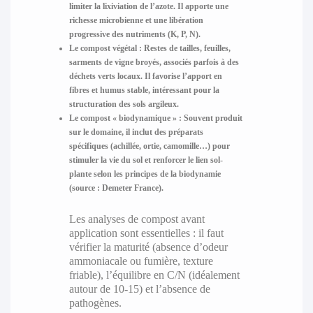
limiter la lixiviation de l’azote. Il apporte une
richesse microbienne et une libération
progressive des nutriments (K, P, N).
Le compost végétal
: Restes de tailles, feuilles,
sarments de vigne broyés, associés parfois à des
déchets verts locaux. Il favorise l’apport en
fibres et humus stable, intéressant pour la
structuration des sols argileux.
Le compost « biodynamique »
: Souvent produit
sur le domaine, il inclut des préparats
spécifiques (achillée, ortie, camomille…) pour
stimuler la vie du sol et renforcer le lien sol-
plante selon les principes de la biodynamie
(source : Demeter France).
Les analyses de compost avant
application sont essentielles : il faut
vérifier la maturité (absence d’odeur
ammoniacale ou fumière, texture
friable), l’équilibre en C/N (idéalement
autour de 10-15) et l’absence de
pathogènes.