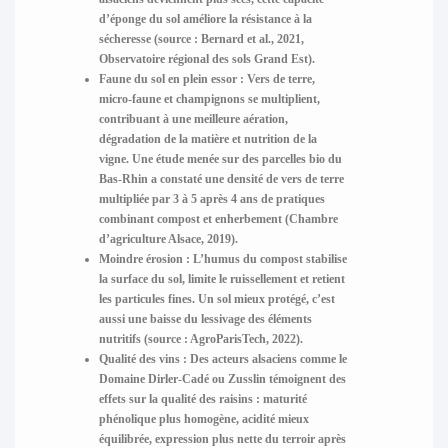
d’éponge du sol améliore la résistance à la
sécheresse (source : Bernard et al., 2021,
Observatoire régional des sols Grand Est).
Faune du sol en plein essor
: Vers de terre,
micro-faune et champignons se multiplient,
contribuant à une meilleure aération,
dégradation de la matière et nutrition de la
vigne. Une étude menée sur des parcelles bio du
Bas-Rhin a constaté une densité de vers de terre
multipliée par 3 à 5 après 4 ans de pratiques
combinant compost et enherbement (Chambre
d’agriculture Alsace, 2019).
Moindre érosion
: L’humus du compost stabilise
la surface du sol, limite le ruissellement et retient
les particules fines. Un sol mieux protégé, c’est
aussi une baisse du lessivage des éléments
nutritifs (source : AgroParisTech, 2022).
Qualité des vins
: Des acteurs alsaciens comme le
Domaine Dirler-Cadé ou Zusslin témoignent des
effets sur la qualité des raisins : maturité
phénolique plus homogène, acidité mieux
équilibrée, expression plus nette du terroir après