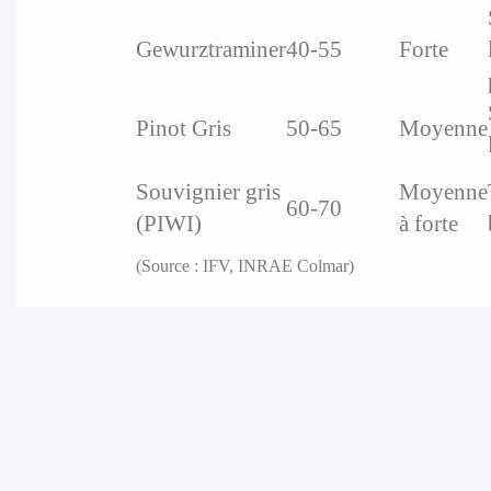
Gewurztraminer
40-55
Forte
Pinot Gris
50-65
Moyenne
Souvignier gris
Moyenne
60-70
(PIWI)
à forte
(Source : IFV, INRAE Colmar)