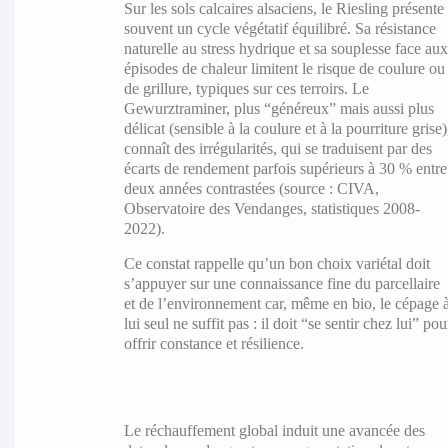
Sur les sols calcaires alsaciens, le Riesling présente
souvent un cycle végétatif équilibré. Sa résistance
naturelle au stress hydrique et sa souplesse face au
épisodes de chaleur limitent le risque de coulure ou
de grillure, typiques sur ces terroirs. Le
Gewurztraminer, plus “généreux” mais aussi plus
délicat (sensible à la coulure et à la pourriture grise)
connaît des irrégularités, qui se traduisent par des
écarts de rendement parfois supérieurs à 30 % entre
deux années contrastées (source : CIVA,
Observatoire des Vendanges, statistiques 2008-
2022).
Ce constat rappelle qu’un bon choix variétal doit
s’appuyer sur une connaissance fine du parcellaire
et de l’environnement car, même en bio, le cépage 
lui seul ne suffit pas : il doit “se sentir chez lui” pou
offrir constance et résilience.
L’effet millésime et l’adaptation variétale e
contexte de changement climatique
Le réchauffement global induit une avancée des