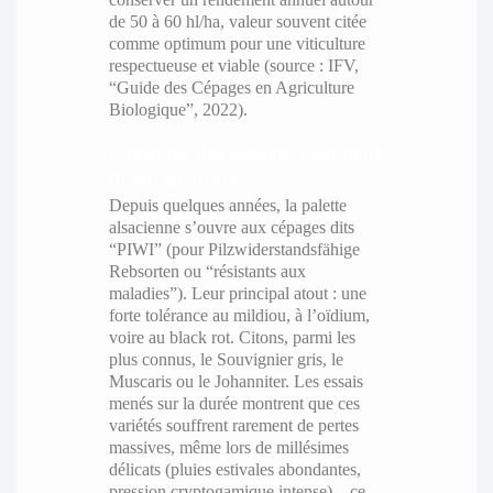
de 50 à 60 hl/ha, valeur souvent citée
comme optimum pour une viticulture
respectueuse et viable (source : IFV,
“Guide des Cépages en Agriculture
Biologique”, 2022).
L’exemple des cépages résistants
(PIWI) en Alsace
Depuis quelques années, la palette
alsacienne s’ouvre aux cépages dits
“PIWI” (pour Pilzwiderstandsfähige
Rebsorten ou “résistants aux
maladies”). Leur principal atout : une
forte tolérance au mildiou, à l’oïdium,
voire au black rot. Citons, parmi les
plus connus, le Souvignier gris, le
Muscaris ou le Johanniter. Les essais
menés sur la durée montrent que ces
variétés souffrent rarement de pertes
massives, même lors de millésimes
délicats (pluies estivales abondantes,
pression cryptogamique intense) – ce