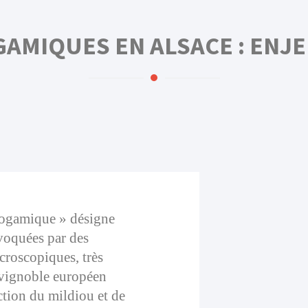
AMIQUES EN ALSACE : ENJ
togamique » désigne
voquées par des
roscopiques, très
 vignoble européen
ction du mildiou et de