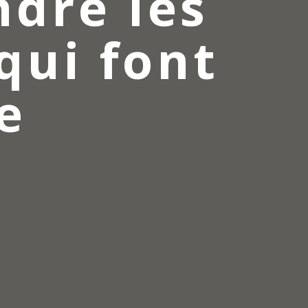
ndre les
qui font
e