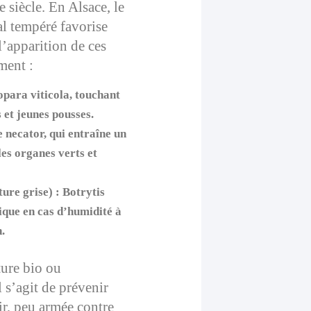
 siècle. En Alsace, le
al tempéré favorise
’apparition de ces
ment :
para viticola, touchant
s et jeunes pousses.
 necator, qui entraîne un
les organes verts et
ture grise) :
Botrytis
ique en cas d’humidité à
n.
ture bio ou
 s’agit de prévenir
ir, peu armée contre