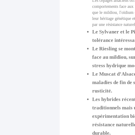
Les cépages alsaciens off
comportements face aux 
que le mildiou, l'oïdium 
leur héritage génétique e
par une résistance nature
Le Sylvaner et le P
tolérance intéressa
Le Riesling se mon
face au mildiou, su
stress hydrique mo
Le Muscat d’Alsace
maladies de fin de s
rusticité.
Les hybrides récen
traditionnels mais u
expérimentation bi
résistance naturell
durable.