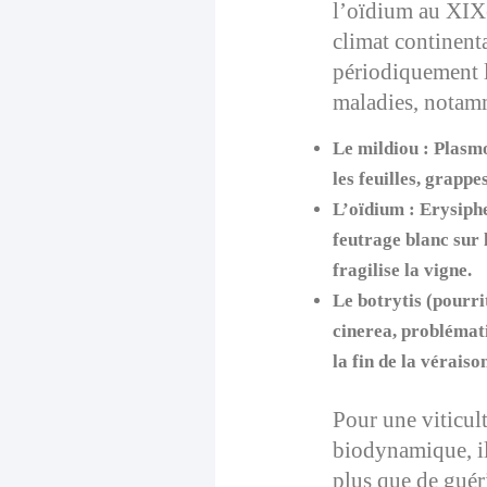
l’oïdium au XIXe
climat continent
périodiquement l
maladies, notam
Le mildiou :
Plasmo
les feuilles, grappe
L’oïdium :
Erysiphe
feutrage blanc sur 
fragilise la vigne.
Le botrytis (pourri
cinerea, problémat
la fin de la véraiso
Pour une viticul
biodynamique, il
plus que de guér