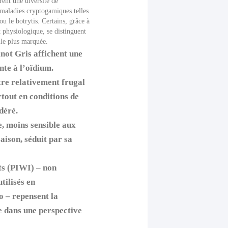
rent une diversité de
maladies cryptogamiques telles
ou le botrytis. Certains, grâce à
t physiologique, se distinguent
lle plus marquée.
inot Gris affichent une
nte à l’oïdium.
tre relativement frugal
rtout en conditions de
déré.
, moins sensible aux
aison, séduit par sa
ts (PIWI) – non
tilisés en
o – repensent la
e dans une perspective