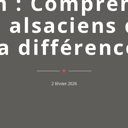
m : Compre
 alsaciens 
la différenc
2 février 2026