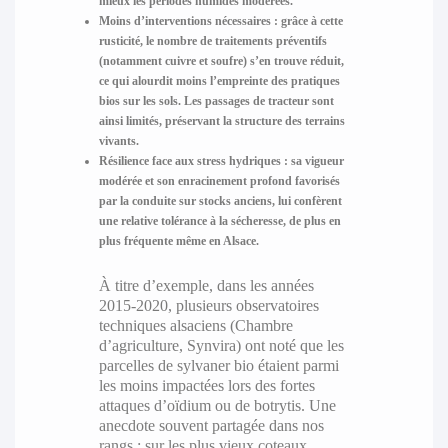
mieux les périodes humides modérées.
Moins d’interventions nécessaires
: grâce à cette
rusticité, le nombre de traitements préventifs
(notamment cuivre et soufre) s’en trouve réduit,
ce qui alourdit moins l’empreinte des pratiques
bios sur les sols. Les passages de tracteur sont
ainsi limités, préservant la structure des terrains
vivants.
Résilience face aux stress hydriques
: sa vigueur
modérée et son enracinement profond favorisés
par la conduite sur stocks anciens, lui confèrent
une relative tolérance à la sécheresse, de plus en
plus fréquente même en Alsace.
À titre d’exemple, dans les années
2015-2020, plusieurs observatoires
techniques alsaciens (Chambre
d’agriculture, Synvira) ont noté que les
parcelles de sylvaner bio étaient parmi
les moins impactées lors des fortes
attaques d’oïdium ou de botrytis. Une
anecdote souvent partagée dans nos
rangs : sur les plus vieux coteaux,