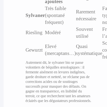
ajoutées
Très faible
Fa
Rarement
Sylvaner
(spontané
ty
nécessaire
fréquent)
no
Souvent
Fr
Riesling
Modéré
utilisé
l’
So
Elevé
Quasi
Gewurzt
co
(mercaptans…)
systématique
fr
Autrement dit, le sylvaner bio se passe
volontiers de béquilles œnologiques : il
fermente aisément en levures indigènes,
garde droiture et netteté, ne réclame pas de
corrections acides ou de soutirages
successifs pour masquer des défauts. On
gagne en transparence, en lisibilité du
terroir, ce que recherchent tant les amateurs
éclairés que les dégustateurs professionnels.